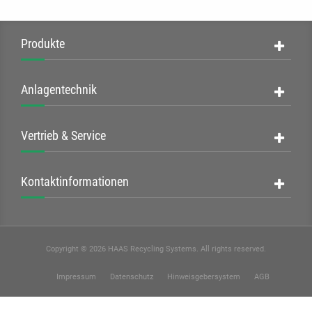
Leistungsstärke,
Effizienz und
zielgerichteter
Produkte
Konfiguration!
Anlagentechnik
Vertrieb & Service
Be- &
Kontaktinformationen
Entladesysteme
Andocken - Befüllen -
Entleeren
Copyright © 2026 HAAS Recycling Systems. All rights reserved.
PRODUKTÜBERSICHT
Impressum
Datenschutz
Hinweisgebersystem
AGB