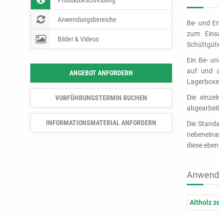
Produktbeschreibung
Anwendungsbereiche
Be- und En
zum Eins
Bilder & Videos
Schüttgüte
Ein Be- un
auf und a
ANGEBOT ANFORDERN
Lagerboxen
Die einze
VORFÜHRUNGSTERMIN BUCHEN
abgearbeit
INFORMATIONSMATERIAL ANFORDERN
Die Standa
nebeneinan
diese eben
Anwend
Altholz z