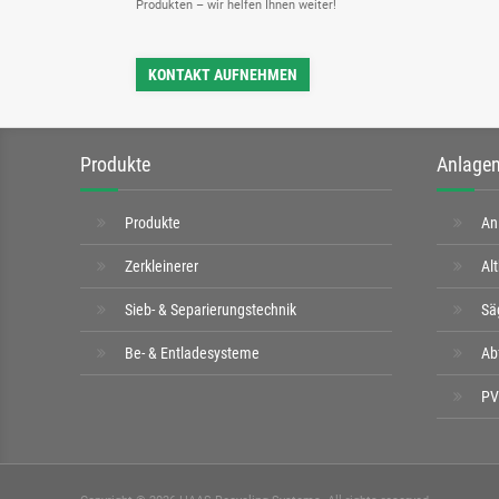
Produkten – wir helfen Ihnen weiter!
KONTAKT AUFNEHMEN
Produkte
Anlagen
Produkte
An
Zerkleinerer
Al
Sieb- & Separierungstechnik
Sä
Be- & Entladesysteme
Ab
PV