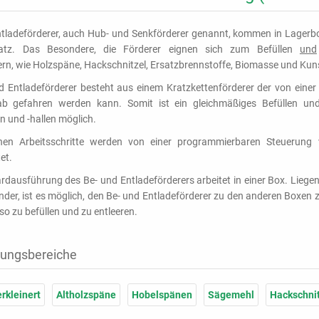
tladeförderer, auch Hub- und Senkförderer genannt, kommen in Lagerbo
atz. Das Besondere, die Förderer eignen sich zum Befüllen
und
rn, wie Holzspäne, Hackschnitzel, Ersatzbrennstoffe, Biomasse und Kuns
d Entladeförderer besteht aus einem Kratzkettenförderer der von eine
b gefahren werden kann. Somit ist ein gleichmäßiges Befüllen und
 und -hallen möglich.
lnen Arbeitsschritte werden von einer programmierbaren Steuerung 
et.
rdausführung des Be- und Entladeförderers arbeitet in einer Box. Lieg
der, ist es möglich, den Be- und Entladeförderer zu den anderen Boxen 
so zu befüllen und zu entleeren.
ungsbereiche
erkleinert
Altholzspäne
Hobelspänen
Sägemehl
Hackschni