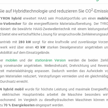
2
ie auf Hybridtechnologie und reduzieren Sie CO
-Emissi
TYRON hybrid
erweitert HAAS sein Produktportfolio um einen
mobile
en-Vorbrecher
für die energieeffiziente Materialaufbereitung. Der TY
biniert die bewährte HAAS-Zweiwellentechnik mit einem leistungsstark
d bietet eine wirtschaftliche Lösung für anspruchsvolle Zerkleinerungsa
antrieb mit
280 kW
sorgt für eine kraftvolle und zuverlässige Vorze
rwerk wird über einen
43 kW
starken Dieselgenerator angetrieben un
obilität auf dem Einsatzgelände.
der
mobilen
und der
stationären Version
werden die beiden Zerkle
g voneinander angetrieben. Wellendrehzahl, Drehrichtung und Reversi
rzeit materialabhängig anpassen. Dadurch werden das Aufwickeln v
gen Materialien reduziert, Verstopfungen vermieden und ein gleichmäßig
Durchsatz erreicht.
 hybrid mobil
wurde für höchste Leistung und maximale Energieeffizi
elektrischen Hauptantriebs arbeitet die Maschine besonders wirt
nschonend. Im Vergleich zu dieselhydraulischen Maschinen können
 zu
70 % Energiekosten
eingespart werden.