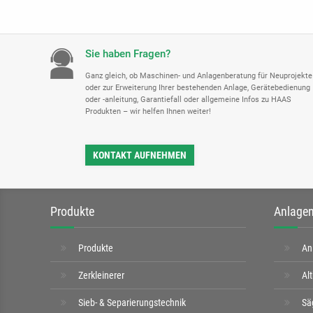
Sie haben Fragen?
Ganz gleich, ob Maschinen- und Anlagenberatung für Neuprojekte
oder zur Erweiterung Ihrer bestehenden Anlage, Gerätebedienung
oder -anleitung, Garantiefall oder allgemeine Infos zu HAAS
Produkten – wir helfen Ihnen weiter!
KONTAKT AUFNEHMEN
Produkte
Anlagen
Produkte
An
Zerkleinerer
Al
Sieb- & Separierungstechnik
Sä