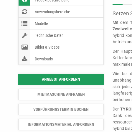
Produktbeschreibung
Anwendungsbereiche
Setzen S
Mit dem
Modelle
Zweiwell
Technische Daten
hybrid kom
Antrieb un
Bilder & Videos
Der Haupt
Kettenfah
Downloads
maximale M
Wie bei 
ANGEBOT ANFORDERN
unabhängi
sich jede
langfaseri
MIETMASCHINE ANFRAGEN
bei hohem 
Der
TYRON
VORFÜHRUNGSTERMIN BUCHEN
Dank des 
ressource
INFORMATIONSMATERIAL ANFORDERN
hybrid bis