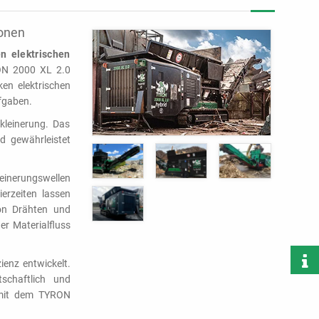
onen
n elektrischen
RON 2000 XL 2.0
en elektrischen
ufgaben.
rkleinerung. Das
d gewährleistet
inerungswellen
erzeiten lassen
on Drähten und
er Materialfluss
enz entwickelt.
schaftlich und
 mit dem TYRON