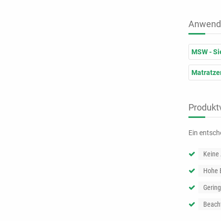
Anwend
MSW - Si
Matratze
Produktv
Ein entsch
Keine 
Hohe E
Gerin
Beacht