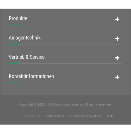
Leistungsstärke,
Effizienz und
zielgerichteter
Produkte
Konfiguration!
Anlagentechnik
Vertrieb & Service
Be- &
Kontaktinformationen
Entladesysteme
Andocken - Befüllen -
Entleeren
Copyright © 2026 HAAS Recycling Systems. All rights reserved.
PRODUKTÜBERSICHT
Impressum
Datenschutz
Hinweisgebersystem
AGB