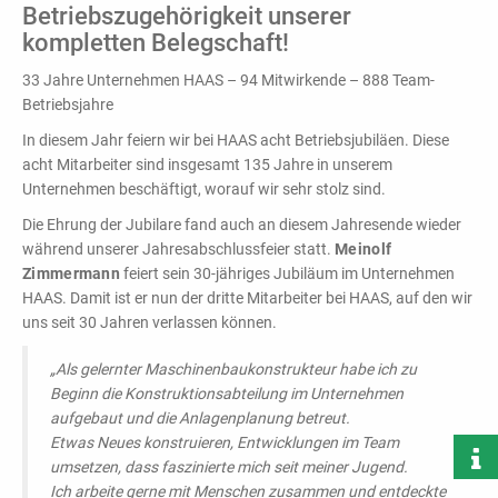
Leistungsstärke,
Betriebszugehörigkeit unserer
Effizienz und
kompletten Belegschaft!
zielgerichteter
Konfiguration!
33 Jahre Unternehmen HAAS – 94 Mitwirkende – 888 Team-
Betriebsjahre
In diesem Jahr feiern wir bei HAAS acht Betriebsjubiläen. Diese
acht Mitarbeiter sind insgesamt 135 Jahre in unserem
Unternehmen beschäftigt, worauf wir sehr stolz sind.
Die Ehrung der Jubilare fand auch an diesem Jahresende wieder
während unserer Jahresabschlussfeier statt.
Meinolf
Be- &
Zimmermann
feiert sein 30-jähriges Jubiläum im Unternehmen
HAAS. Damit ist er nun der dritte Mitarbeiter bei HAAS, auf den wir
Entladesysteme
uns seit 30 Jahren verlassen können.
Andocken - Befüllen -
Entleeren
„Als gelernter Maschinenbaukonstrukteur habe ich zu
Beginn die Konstruktionsabteilung im Unternehmen
PRODUKTÜBERSICHT
aufgebaut und die Anlagenplanung betreut.
Etwas Neues konstruieren, Entwicklungen im Team
umsetzen, dass faszinierte mich seit meiner Jugend.
Ich arbeite gerne mit Menschen zusammen und entdeckte