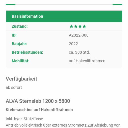
Leistungsstärke,
Effizienz und
zielgerichteter
Basisinformation
Konfiguration!
Zustand:
ID:
A2022-300
Baujahr:
2022
Betriebsstunden:
ca. 300 Std.
Mobilität:
auf Hakenliftrahmen
Be- &
Entladesysteme
Verfügbarkeit
Andocken - Befüllen -
ab sofort
Entleeren
ALVA Sternsieb 1200 x 5800
PRODUKTÜBERSICHT
Siebmaschine auf Hakenliftrahmen
Inkl. hydr. Stützfüsse
Antrieb vollelektrisch über externes Stromnetz Zur Absiebung von